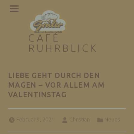
PRIMARY MENU
CAFÉ
RUHRBLICK
Genießen mit guter Aussicht
LIEBE GEHT DURCH DEN
MAGEN – VOR ALLEM AM
VALENTINSTAG
Posted on:
Written by:
Categorized in:
Februar 9, 2021
Christian
Neues