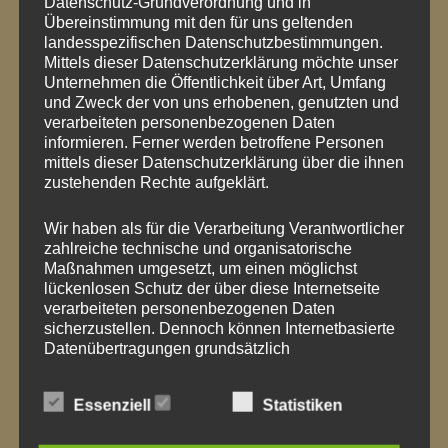
Datenschutz-Grundverordnung und in
Übereinstimmung mit den für uns geltenden
NEXT POST
landesspezifischen Datenschutzbestimmungen.
Mittels dieser Datenschutzerklärung möchte unser
Karneval: wir
Unternehmen die Öffentlichkeit über Art, Umfang
trotzen Corona mit
und Zweck der von uns erhobenen, genutzten und
verarbeiteten personenbezogenen Daten
Berlinern und
informieren. Ferner werden betroffene Personen
mittels dieser Datenschutzerklärung über die ihnen
Mutzenmandeln
zustehenden Rechte aufgeklärt.
Wir haben als für die Verarbeitung Verantwortlicher
0 COMMENTS ON “
LIEBE GEHT
zahlreiche technische und organisatorische
Maßnahmen umgesetzt, um einen möglichst
DURCH DEN MAGEN – VOR
lückenlosen Schutz der über diese Internetseite
ALLEM AM VALENTINSTAG
”
verarbeiteten personenbezogenen Daten
sicherzustellen. Dennoch können Internetbasierte
Datenübertragungen grundsätzlich
Sicherheitslücken aufweisen, sodass ein absoluter
Schutz nicht gewährleistet werden kann. Aus
SCHREIBE EINEN KOMMENTAR
Essenziell
Statistiken
diesem Grund steht es jeder betroffenen Person
Deine E-Mail-Adresse wird nicht veröffentlicht.
frei, personenbezogene Daten auch auf