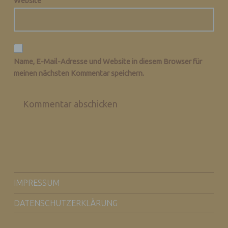
Website
A) PERSONENBEZOGENE DATEN
Personenbezogene Daten sind alle
Name, E-Mail-Adresse und Website in diesem Browser für
Informationen, die sich auf eine
meinen nächsten Kommentar speichern.
identifizierte oder identifizierbare
natürliche Person (im Folgenden
„betroffene Person") beziehen. Als
identifizierbar wird eine natürliche Person
angesehen, die direkt oder indirekt,
insbesondere mittels Zuordnung zu einer
Kennung wie einem Namen, zu einer
Kennnummer, zu Standortdaten, zu einer
Online-Kennung oder zu einem oder
FOOTER SIDEBAR
mehreren besonderen Merkmalen, die
IMPRESSUM
Ausdruck der physischen,
physiologischen, genetischen,
DATENSCHUTZERKLÄRUNG
psychischen, wirtschaftlichen, kulturellen
oder sozialen Identität dieser natürlichen