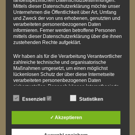
landesspezifischen Datenschutzbestimmungen.
den Magen – vor
Mittels dieser Datenschutzerklärung möchte unser
Unternehmen die Öffentlichkeit über Art, Umfang
allem am
und Zweck der von uns erhobenen, genutzten und
Valentinstag
verarbeiteten personenbezogenen Daten
informieren. Ferner werden betroffene Personen
mittels dieser Datenschutzerklärung über die ihnen
zustehenden Rechte aufgeklärt.
0 COMMENTS ON “
GUTEN
RUTSCH!
”
Wir haben als für die Verarbeitung Verantwortlicher
zahlreiche technische und organisatorische
Maßnahmen umgesetzt, um einen möglichst
lückenlosen Schutz der über diese Internetseite
verarbeiteten personenbezogenen Daten
SCHREIBE EINEN KOMMENTAR
sicherzustellen. Dennoch können Internetbasierte
Datenübertragungen grundsätzlich
Deine E-Mail-Adresse wird nicht veröffentlicht.
Sicherheitslücken aufweisen, sodass ein absoluter
Essenziell
Statistiken
Erforderliche Felder sind mit
*
markiert
Schutz nicht gewährleistet werden kann. Aus
diesem Grund steht es jeder betroffenen Person
Kommentar
*
frei, personenbezogene Daten auch auf
✓ Akzeptieren
alternativen Wegen, beispielsweise telefonisch, an
uns zu übermitteln.